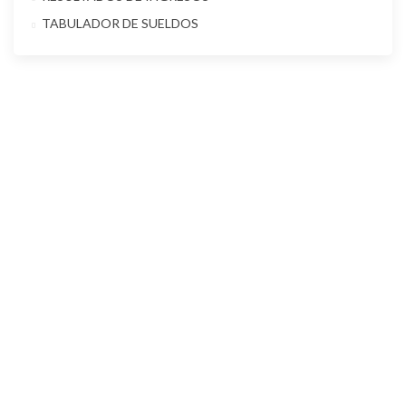
TABULADOR DE SUELDOS
Contacto
Dirección: Nezahualcoyotl #110, Col. Centro,CP: 56100
Email:
contacto@texcoco.gob.mx
Presidencia: presidencia@texcoco.gob.mx.
Teléfono: 595 95 20000